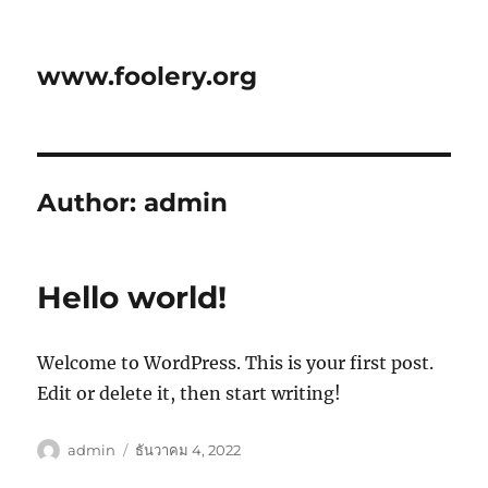
www.foolery.org
Author:
admin
Hello world!
Welcome to WordPress. This is your first post.
Edit or delete it, then start writing!
ผู้
เขียน
admin
ธันวาคม 4, 2022
เขียน
เมื่อ